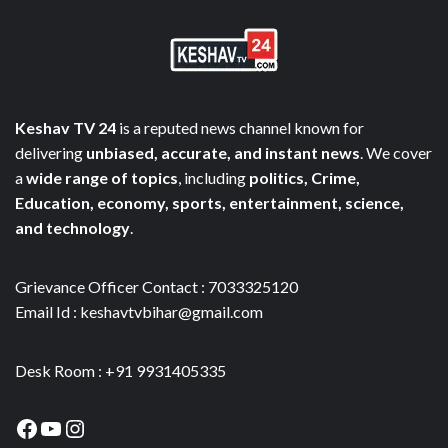
Keshav TV 24
is a reputed news channel known for
delivering
unbiased, accurate, and instant news
. We cover
a
wide range of topics
, including
politics, Crime,
Education, economy, sports, entertainment, science,
and technology
.
Grievance Officer Contact : 7033325120
Email Id : keshavtvbihar@gmail.com
Desk Room : +91 9931405335
Facebook
YouTube
Instagram