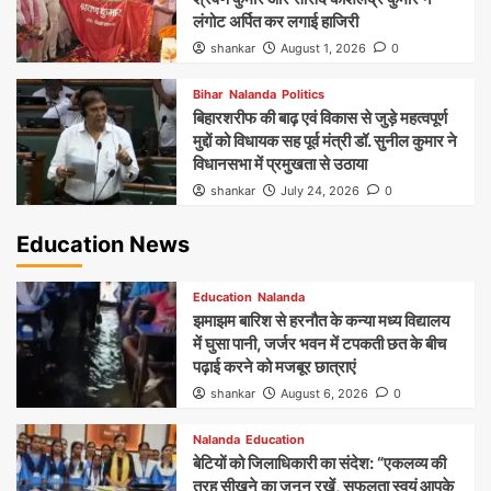
लंगोट अर्पित कर लगाई हाजिरी
shankar
August 1, 2026
0
Bihar
Nalanda
Politics
बिहारशरीफ की बाढ़ एवं विकास से जुड़े महत्वपूर्ण
मुद्दों को विधायक सह पूर्व मंत्री डॉ. सुनील कुमार ने
विधानसभा में प्रमुखता से उठाया
shankar
July 24, 2026
0
Education News
Education
Nalanda
झमाझम बारिश से हरनौत के कन्या मध्य विद्यालय
में घुसा पानी, जर्जर भवन में टपकती छत के बीच
पढ़ाई करने को मजबूर छात्राएं
shankar
August 6, 2026
0
Nalanda
Education
बेटियों को जिलाधिकारी का संदेश: “एकलव्य की
तरह सीखने का जुनून रखें, सफलता स्वयं आपके