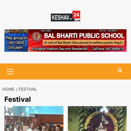
Skip
to
content
Primary
Menu
HOME
FESTIVAL
Festival