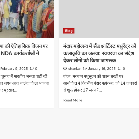
करीब 300 छात्राओं के नामांकन वाले विद्यालय में बारिश बनी मुसीबत
प्रधानाध्यापिका ने भवन मरम्मत व जलनिकासी की व्यवस्था कराने क
उठाई मांग हरनौत प्रखंड...
Blog
Read More
ाजपा की ऐतिहासिक विजय पर
मंदार महोत्सव में सैंड आर्टिस्ट मधुरेंद्र की
ं NDA कार्यकर्ताओं ने
कलाकृति का जलवा: स्वच्छता का संदेश
देकर लोगों को किया जागरूक
February 9, 2025
0
shankar
January 16, 2025
0
 चुनाव में भारतीय जनता पार्टी की
बांका: भगवान मधुसूदन की पावन धरती पर
का जश्न आज नालंदा जिला भाजपा
आयोजित 4 दिवसीय मंदार महोत्सव, जो 14 जनवरी
कर प्रसाद...
से शुरू होकर 17 जनवरी...
Read More