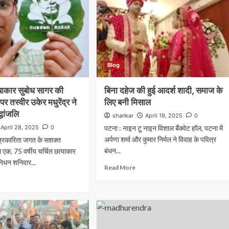
Blog
ायाकार सुबोध सागर की
बिना दहेज की हुई आदर्श शादी, समाज के
 पर तस्वीर उकेर मधुरेंद्र ने
लिए बनी मिसाल
्धांजलि
shankar
April 19, 2025
0
April 28, 2025
0
पटना : नाइन टू नाइन विशाल बैंक्वेट हॉल, पटना में
अर्पणा शर्मा और कुमार निर्मल ने विवाह के पवित्र
: पत्रकारिता जगत के सशक्त
बंधन...
 से एक, 75 वर्षीय चर्चित छायाकार
निधन शनिवार...
Read More
Education
Nalanda
झमाझम बारिश से हरनौत के कन्या मध्य विद्यालय में
घुसा पानी, जर्जर भवन में टपकती छत के बीच पढ़ाई
करने को मजबूर छात्राएं
shankar
August 6, 2026
0