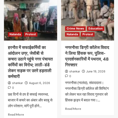
Crime News
Education
Nalanda
Protest
Nalanda
Protest
हरनौत में सफाईकर्मियों का
नगरनौसा डिग्री कॉलेज विवाद
आंदोलन उग्र, जेसीबी से
ने लिया हिंसक रूप, पुलिस-
कचरा उठाने पहुंचे नगर पंचायत
प्रदर्शनकारियों में पथराव, 48
कर्मियों का विरोध; लाठी-डंडे
गिरफ्तार
लेकर सड़क पर उतरे हड़ताली
shankar
June 19, 2026
कर्मचारी
0
नगरनौसा (नालंदा), संवाददाता।
shankar
August 6, 2026
0
नगरनौसा डिग्री कॉलेज की शिफ्टिंग
छह दिनों से ठप है सफाई व्यवस्था,
को लेकर चल रहा विवाद गुरुवार को
बाजार में कचरे का अंबार और बदबू से
हिंसक झड़प में बदल गया।...
लोग परेशान; मांगें पूरी होने...
Read More
Read More