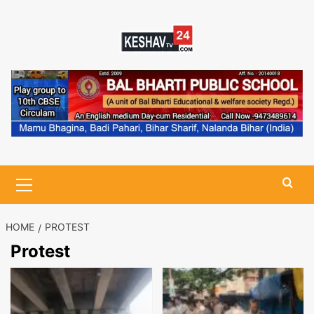
Skip
to
content
Primary
Menu
HOME
PROTEST
Protest