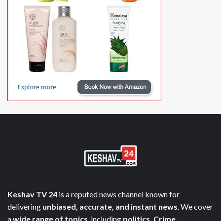
Keshav TV 24
is a reputed news channel known for
delivering
unbiased, accurate, and instant news
. We cover
a
wide range of topics
, including
politics, Crime,