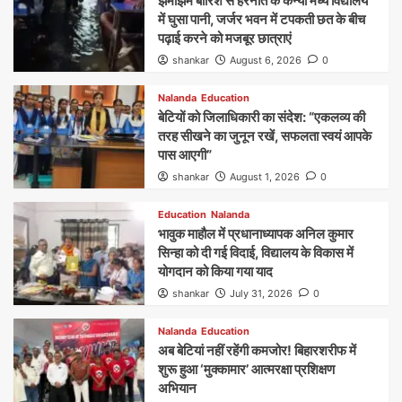
झमाझम बारिश से हरनौत के कन्या मध्य विद्यालय
में घुसा पानी, जर्जर भवन में टपकती छत के बीच
पढ़ाई करने को मजबूर छात्राएं
shankar
August 6, 2026
0
Nalanda
Education
बेटियों को जिलाधिकारी का संदेश: “एकलव्य की
तरह सीखने का जुनून रखें, सफलता स्वयं आपके
पास आएगी”
shankar
August 1, 2026
0
Education
Nalanda
भावुक माहौल में प्रधानाध्यापक अनिल कुमार
सिन्हा को दी गई विदाई, विद्यालय के विकास में
योगदान को किया गया याद
shankar
July 31, 2026
0
Nalanda
Education
अब बेटियां नहीं रहेंगी कमजोर! बिहारशरीफ में
शुरू हुआ ‘मुक्कामार’ आत्मरक्षा प्रशिक्षण
अभियान