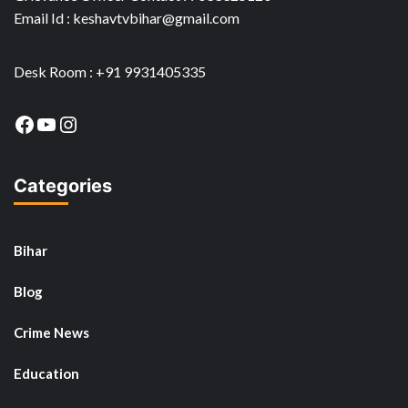
Email Id : keshavtvbihar@gmail.com
Desk Room : +91 9931405335
Facebook
YouTube
Instagram
Categories
Bihar
Blog
Crime News
Education