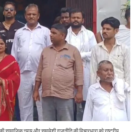
रौंदा, हाथ में गंभीर चोट; चालक हिरासत में, ट्रक जब्
shankar
August 6, 2026
0
भागन बीघा ओपी क्षेत्र में हादसे के बाद मची अफरा-तफरी, स्थानीय
लोगों ने घायल को अस्पताल पहुंचाया, पुलिस जांच में जुटी रहुई - भा
बीघा...
Read More
ान की सामाजिक न्याय और समावेशी राजनीति की विचारधारा को राष्ट्रीय