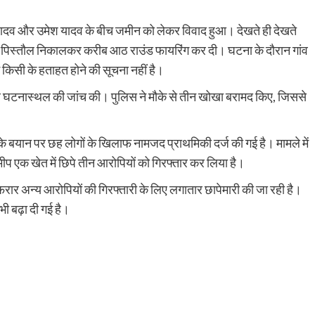
रौंदा, हाथ में गंभीर चोट; चालक हिरासत में, ट्रक जब्
shankar
August 6, 2026
0
यादव और उमेश यादव के बीच जमीन को लेकर विवाद हुआ। देखते ही देखते
भागन बीघा ओपी क्षेत्र में हादसे के बाद मची अफरा-तफरी, स्थानीय
े पिस्तौल निकालकर करीब आठ राउंड फायरिंग कर दी। घटना के दौरान गांव
लोगों ने घायल को अस्पताल पहुंचाया, पुलिस जांच में जुटी रहुई - भा
 किसी के हताहत होने की सूचना नहीं है।
बीघा...
और घटनास्थल की जांच की। पुलिस ने मौके से तीन खोखा बरामद किए, जिससे
Read More
के बयान पर छह लोगों के खिलाफ नामजद प्राथमिकी दर्ज की गई है। मामले में
मीप एक खेत में छिपे तीन आरोपियों को गिरफ्तार कर लिया है।
रार अन्य आरोपियों की गिरफ्तारी के लिए लगातार छापेमारी की जा रही है।
भी बढ़ा दी गई है।