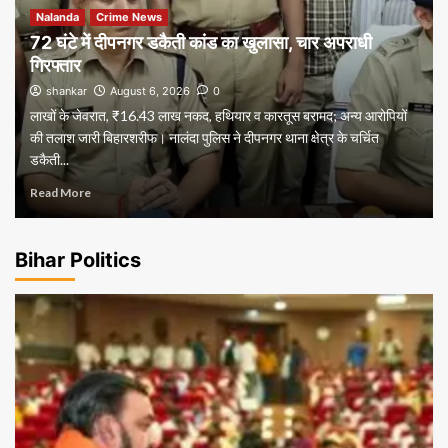
Nalanda
Crime News
72 घंटे में दीपनगर डकैती कांड का खुलासा, चार अपराधी
गिरफ्तार
shankar
August 6, 2026
0
लाखों के जेवरात, ₹16.43 लाख नकद, हथियार व कारतूस बरामद; अन्य आरोपियों
की तलाश जारी बिहारशरीफ। नालंदा पुलिस ने दीपनगर थाना क्षेत्र के चर्चित
डकैती...
Read More
Bihar Politics