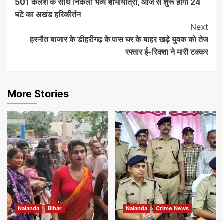
501 कलश के साथ निकली भव्य शोभायात्रा, आज से शुरू होगा 24
Navigation
घंटे का अखंड हरिकीर्तन
Next
हरनौत बाजार के डीहरीगढ़ के पास घर के बाहर खड़े युवक को तेज
रफ्तार ई-रिक्शा ने मारी टक्कर
More Stories
Nalanda
Bihar
Nalanda
Crime News