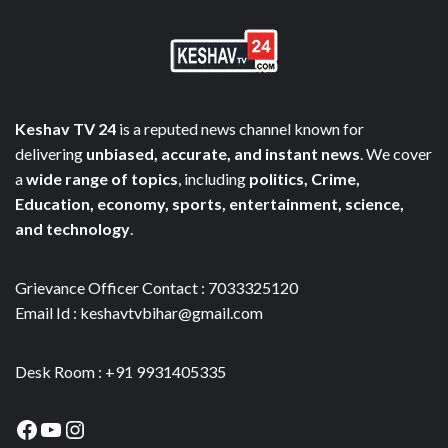
Keshav TV 24
is a reputed news channel known for
delivering
unbiased, accurate, and instant news
. We cover
a
wide range of topics
, including
politics, Crime,
Education, economy, sports, entertainment, science,
and technology
.
Grievance Officer Contact : 7033325120
Email Id : keshavtvbihar@gmail.com
Desk Room : +91 9931405335
Facebook
YouTube
Instagram