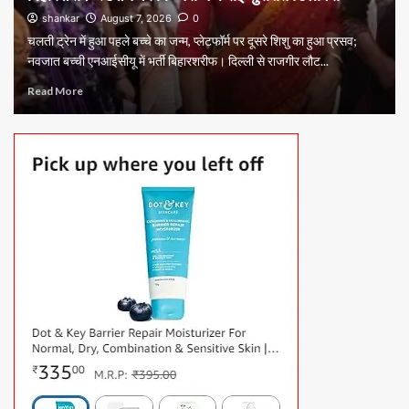
shankar
August 7, 2026
0
चलती ट्रेन में हुआ पहले बच्चे का जन्म, प्लेटफॉर्म पर दूसरे शिशु का हुआ प्रसव;
नवजात बच्ची एनआईसीयू में भर्ती बिहारशरीफ। दिल्ली से राजगीर लौट...
Read More