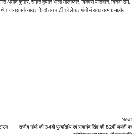
्रभारी अमोद कुमार, रोहित कुमार भोला मालाकार, विकास पासवान, दिनेश राम,
रौंदा, हाथ में गंभीर चोट; चालक हिरासत में, ट्रक जब्
थे। जनसंपर्क यात्रा के दौरान पार्टी को लेकर गांवों में सकारात्मक माहौल
shankar
August 6, 2026
0
भागन बीघा ओपी क्षेत्र में हादसे के बाद मची अफरा-तफरी, स्थानीय
लोगों ने घायल को अस्पताल पहुंचाया, पुलिस जांच में जुटी रहुई - भा
बीघा...
Read More
Next
 टाउन
राजीव गांधी की 34वीं पुण्यतिथि एवं सदानंद सिंह की 82वीं जयंती पर