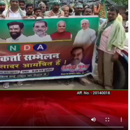
रौंदा, हाथ में गंभीर चोट; चालक हिरासत में, ट्रक जब्
shankar
August 6, 2026
0
भागन बीघा ओपी क्षेत्र में हादसे के बाद मची अफरा-तफरी, स्थानीय
लोगों ने घायल को अस्पताल पहुंचाया, पुलिस जांच में जुटी रहुई - भा
बीघा...
Read More