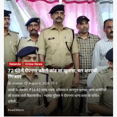
Nalanda
Crime News
72 घंटे में दीपनगर डकैती कांड का खुलासा, चार अपराधी
गिरफ्तार
shankar
August 6, 2026
0
लाखों के जेवरात, ₹16.43 लाख नकद, हथियार व कारतूस बरामद; अन्य आरोपियों
की तलाश जारी बिहारशरीफ। नालंदा पुलिस ने दीपनगर थाना क्षेत्र के चर्चित
डकैती...
Read More