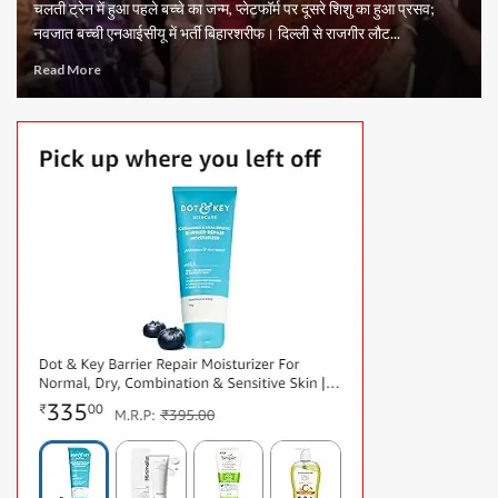
चलती ट्रेन में हुआ पहले बच्चे का जन्म, प्लेटफॉर्म पर दूसरे शिशु का हुआ प्रसव;
नवजात बच्ची एनआईसीयू में भर्ती बिहारशरीफ। दिल्ली से राजगीर लौट...
Read More