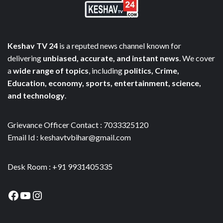
Keshav TV 24
is a reputed news channel known for
delivering
unbiased, accurate, and instant news
. We cover
a
wide range of topics
, including
politics, Crime,
Education, economy, sports, entertainment, science,
and technology
.
Grievance Officer Contact : 7033325120
Email Id : keshavtvbihar@gmail.com
Desk Room : +91 9931405335
Facebook
YouTube
Instagram