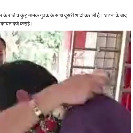
पुर के राजीव कुंडू नामक युवक के साथ दूसरी शादी कर ली है। घटना के बाद
 शिकायत दर्ज कराई।
Nalanda
Crime News
रूपसपुर में बंद पड़े घर का ताला तोड़कर ₹2.50
लाख नकद समेत करीब ₹18 लाख के गहनों की
चोरी,डॉग स्क्वायड की मदद से जांच में जुटी हरनौत
पुलिस
shankar
August 1, 2026
0
हरनौत थाना क्षेत्र के रूपसपुर गांव के वार्ड संख्या-16 स्थित मुशहरी
टोला में शनिवार की सुबह उस समय हड़कंप मच गया, जब एक बंद
पड़े...
Read More