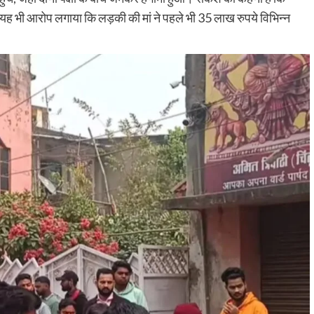
रौंदा, हाथ में गंभीर चोट; चालक हिरासत में, ट्रक जब्
 यह भी आरोप लगाया कि लड़की की मां ने पहले भी 35 लाख रुपये विभिन्न
shankar
August 6, 2026
0
भागन बीघा ओपी क्षेत्र में हादसे के बाद मची अफरा-तफरी, स्थानीय
लोगों ने घायल को अस्पताल पहुंचाया, पुलिस जांच में जुटी रहुई - भा
बीघा...
Read More