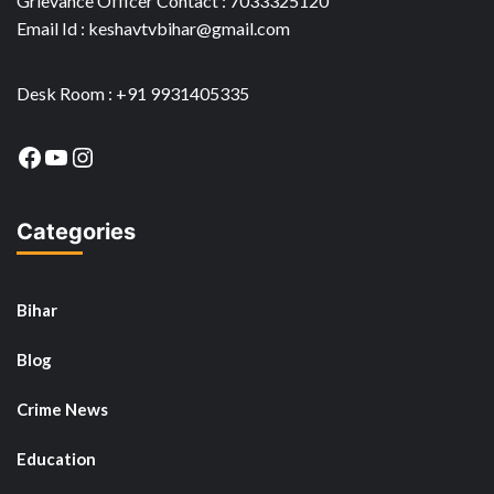
Grievance Officer Contact : 7033325120
Email Id : keshavtvbihar@gmail.com
Desk Room : +91 9931405335
Facebook
YouTube
Instagram
Categories
Bihar
Blog
Crime News
Education