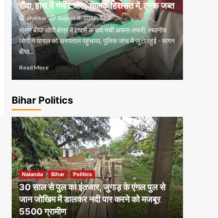
रौंदा, हाथ में गंभीर चोट; चालक हिरासत में, ट्रक जब्त
नीरज तीन
shankar
August 6, 2026
0
shanka
भागन बीघा ओपी क्षेत्र में हादसे के बाद मची अफरा-तफरी, स्थानीय
नगरनौसा ए
े
लोगों ने घायल को अस्पताल पहुंचाया, पुलिस जांच में जुटी रहुई - भागन
ग्रामीण बैं
बीघा...
व नकदी बरा
Read More
Read Mor
Bihar Politics
Nalanda
Bihar
Politics
30 साल से पुल का इंतजार, जुगाड़ के एंगल पुल से
जान जोखिम में डालकर नदी पार करने को मजबूर
5500 ग्रामीण