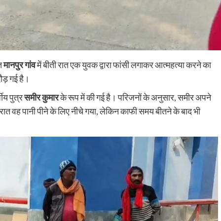
Education
Nalanda
गत
मानपुर गांव
में बीती रात एक युवक द्वारा फांसी लगाकर आत्महत्या करने का
झमाझम बारिश से हरनौत के कन्या मध्य विद्यालय में
ौड़ गई है।
घुसा पानी, जर्जर भवन में टपकती छत के बीच पढ़ाई
करने को मजबूर छात्राएं
षीय पुत्र
समीर कुमार
के रूप में की गई है। परिजनों के अनुसार, समीर अपने
shankar
August 6, 2026
0
रात वह पानी पीने के लिए नीचे गया, लेकिन काफी समय बीतने के बाद भी
करीब 300 छात्राओं के नामांकन वाले विद्यालय में बारिश बनी मुसीबत
प्रधानाध्यापिका ने भवन मरम्मत व जलनिकासी की व्यवस्था कराने क
उठाई मांग हरनौत प्रखंड...
Read More