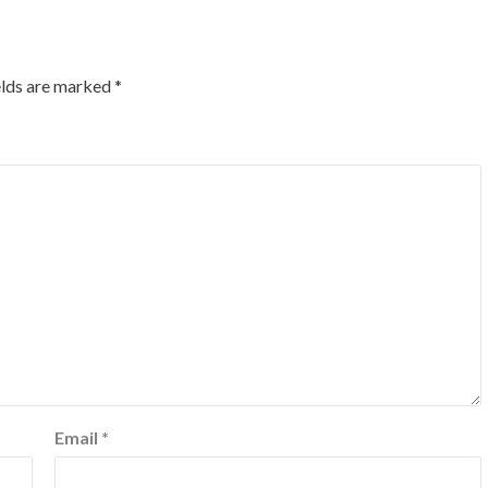
elds are marked
*
Nalanda
Crime News
Email
*
दो वर्ष पुराने धोखाधड़ी व जालसाजी मामले का मुख्य
आरोपी गिरफ्तार, वेना थाना पुलिस को मिली बड़ी