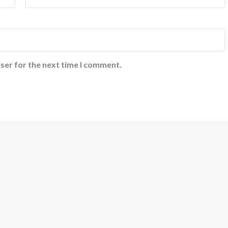
सफलता
shankar
August 1, 2026
0
नालंदा जिले की वेना थाना पुलिस ने वर्ष 2023 में दर्ज धोखाधड़ी,
जालसाजी, रंगदारी और धमकी से जुड़े एक मामले में बड़ी कार्रवाई करत
हुए...
ser for the next time I comment.
Read More