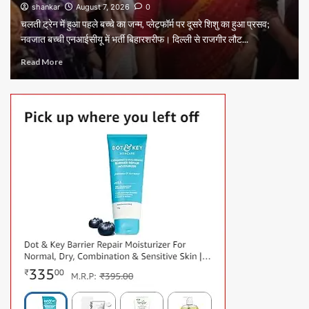
shankar
August 7, 2026
0
चलती ट्रेन में हुआ पहले बच्चे का जन्म, प्लेटफॉर्म पर दूसरे शिशु का हुआ प्रसव;
नवजात बच्ची एनआईसीयू में भर्ती बिहारशरीफ। दिल्ली से राजगीर लौट...
Read More