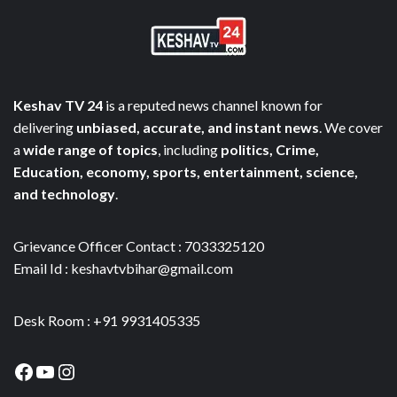
Keshav TV 24
is a reputed news channel known for
delivering
unbiased, accurate, and instant news
. We cover
a
wide range of topics
, including
politics, Crime,
Education, economy, sports, entertainment, science,
and technology
.
Grievance Officer Contact : 7033325120
Email Id : keshavtvbihar@gmail.com
Desk Room : +91 9931405335
Facebook
YouTube
Instagram