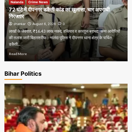
Nalanda
Crime News
72 घंटे में दीपनगर डकैती कांड का खुलासा, चार अपराधी
गिरफ्तार
shankar
August 6, 2026
0
लाखों के जेवरात, ₹16.43 लाख नकद, हथियार व कारतूस बरामद; अन्य आरोपियों
की तलाश जारी बिहारशरीफ। नालंदा पुलिस ने दीपनगर थाना क्षेत्र के चर्चित
डकैती...
Read More
Bihar Politics