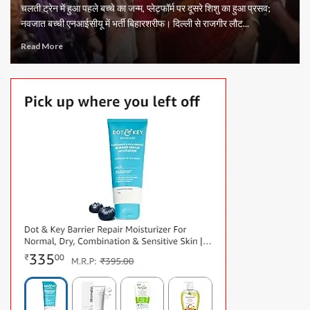
चलती ट्रेन में हुआ पहले बच्चे का जन्म, प्लेटफॉर्म पर दूसरे शिशु का हुआ प्रसव;
नवजात बच्ची एनआईसीयू में भर्ती बिहारशरीफ। दिल्ली से राजगीर लौट...
Read More