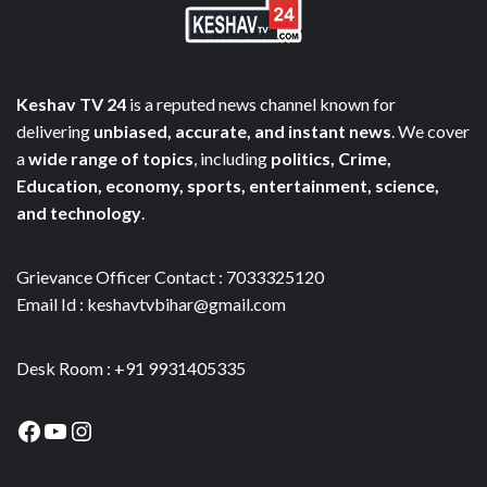
Keshav TV 24
is a reputed news channel known for
delivering
unbiased, accurate, and instant news
. We cover
a
wide range of topics
, including
politics, Crime,
Education, economy, sports, entertainment, science,
and technology
.
Grievance Officer Contact : 7033325120
Email Id : keshavtvbihar@gmail.com
Desk Room : +91 9931405335
Facebook
YouTube
Instagram