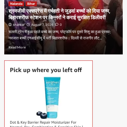
Nalanda
Bihar
श्रमजीवी एक्सप्रेस में गर्भवती ने जुड़वां बच्चों को दिया जन्म,
बिहारशरीफ स्टेशन पर किन्नरों ने कराई सुरक्षित डिलीवरी
shankar
August 7, 2026
0
चलती ट्रेन में हुआ पहले बच्चे का जन्म, प्लेटफॉर्म पर दूसरे शिशु का हुआ प्रसव;
नवजात बच्ची एनआईसीयू में भर्ती बिहारशरीफ। दिल्ली से राजगीर लौट...
Read More