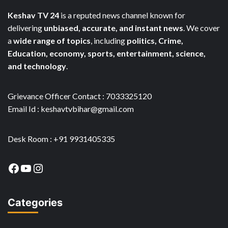
Keshav TV 24
is a reputed news channel known for
delivering
unbiased, accurate, and instant news
. We cover
a
wide range of topics
, including
politics, Crime,
Education, economy, sports, entertainment, science,
and technology
.
Grievance Officer Contact : 7033325120
Email Id : keshavtvbihar@gmail.com
Desk Room : +91 9931405335
Facebook
YouTube
Instagram
Categories