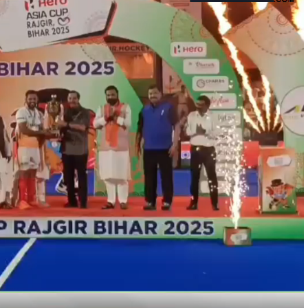
यर में हुई रोपनी, कृषि
लाखों के जेवरात, ₹16.43 लाख नकद, हथियार व कारतूस बरामद;
खेतों में पर्याप्त
अन्य आरोपियों की तलाश जारी बिहारशरीफ। नालंदा पुलिस ने दीपन
थाना क्षेत्र के चर्चित डकैती...
Read More