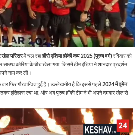
र खेल परिसर
में चल रहा
हीरो एशिया हॉकी कप 2025 (पुरुष वर्ग)
रविवार को
और साउथ कोरिया के बीच खेला गया, जिसमें टीम इंडिया ने शानदार प्रदर्शन
अपने नाम कर ली।
ार फिर गौरवान्वित हुई है। उल्लेखनीय है कि इससे पहले
2024 में वूमेन
 जीतकर इतिहास रचा था, और अब पुरुष हॉकी टीम ने भी अपने दमदार खेल से
 पूरी, अच्छी
Nalanda
Crime News
र्ड उत्पादन की
72 घंटे में दीपनगर डकैती कांड का खुलासा, चार
अपराधी गिरफ्तार
shankar
August 6, 2026
0