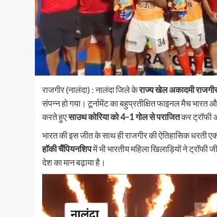
राजगीर (नालंदा) : नालंदा जिले के
राज्य खेल अकादमी राजगी
संपन्न हो गया। टूर्नामेंट का बहुप्रतीक्षित फाइनल मैच भारत 
करते हुए
साउथ कोरिया को 4–1 गोल से पराजित
कर ट्रॉफी 
भारत की इस जीत के साथ ही राजगीर की ऐतिहासिक धरती एक ब
हॉकी चैंपियनशिप
में भी भारतीय महिला खिलाड़ियों ने ट्रॉफी
देश का मान बढ़ाया है।
Nalanda
Tourism
हरनौत में 95 प्रतिशत धान की रोपनी
बारिश से लहलहाए खेत; इस बार रिकॉ
उम्मीद
shankar
August 6, 2026
0