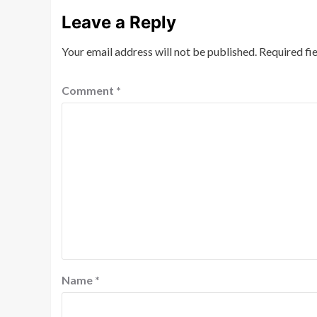
Leave a Reply
Your email address will not be published.
Required fi
Comment
*
Nalanda
Crime News
रूपसपुर में बंद पड़े घर का ताला त
लाख नकद समेत करीब ₹18 लाख के
चोरी,डॉग स्क्वायड की मदद से जांच म
पुलिस
shankar
August 1, 2026
0
हरनौत थाना क्षेत्र के रूपसपुर गांव के वार्ड सं
टोला में शनिवार की सुबह उस समय हड़कंप मच
पड़े...
Read More
Name
*