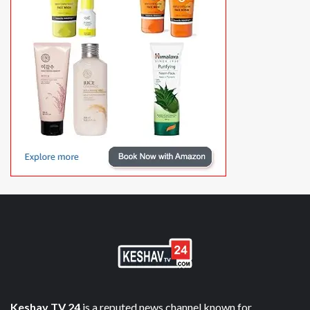
Keshav TV 24
is a reputed news channel known for