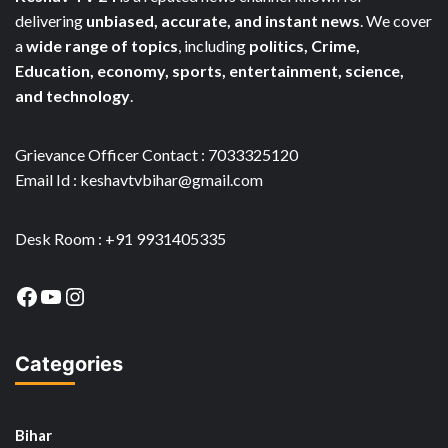
delivering
unbiased, accurate, and instant news
. We cover
a
wide range of topics
, including
politics, Crime,
Education, economy, sports, entertainment, science,
and technology
.
Grievance Officer Contact : 7033325120
Email Id : keshavtvbihar@gmail.com
Desk Room : +91 9931405335
Facebook
YouTube
Instagram
Categories
Bihar