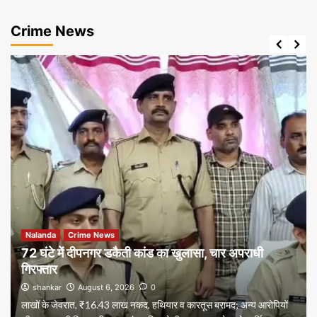
Crime News
Nalanda
Crime News
72 घंटे में दीपनगर डकैती कांड का खुलासा, चार अपराधी
गिरफ्तार
shankar
August 6, 2026
0
लाखों के जेवरात, ₹16.43 लाख नकद, हथियार व कारतूस बरामद; अन्य आरोपियों