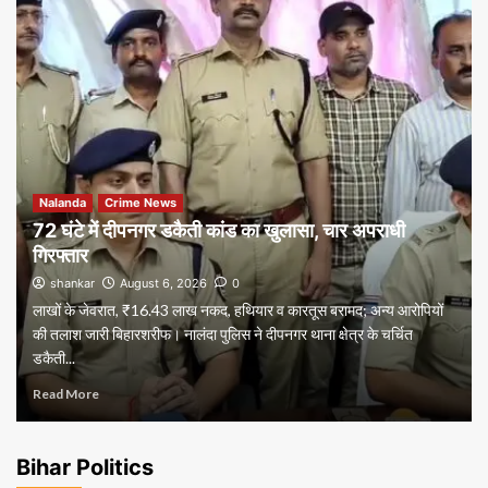
Nalanda
Crime News
72 घंटे में दीपनगर डकैती कांड का खुलासा, चार अपराधी
गिरफ्तार
shankar
August 6, 2026
0
लाखों के जेवरात, ₹16.43 लाख नकद, हथियार व कारतूस बरामद; अन्य आरोपियों
की तलाश जारी बिहारशरीफ। नालंदा पुलिस ने दीपनगर थाना क्षेत्र के चर्चित
डकैती...
Read More
Bihar Politics