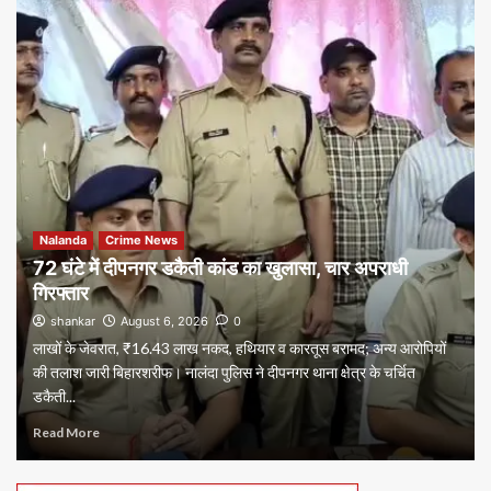
Nalanda
Crime News
72 घंटे में दीपनगर डकैती कांड का खुलासा, चार अपराधी
गिरफ्तार
shankar
August 6, 2026
0
लाखों के जेवरात, ₹16.43 लाख नकद, हथियार व कारतूस बरामद; अन्य आरोपियों
की तलाश जारी बिहारशरीफ। नालंदा पुलिस ने दीपनगर थाना क्षेत्र के चर्चित
डकैती...
Read More