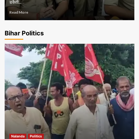
डकैती...
Read More
Bihar Politics
Nalanda
Politics