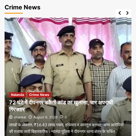
Crime News
Nalanda
Crime News
72 घंटे में दीपनगर डकैती कांड का खुलासा, चार अपराधी
गिरफ्तार
shankar
August 6, 2026
0
लाखों के जेवरात, ₹16.43 लाख नकद, हथियार व कारतूस बरामद; अन्य आरोपियों
की तलाश जारी बिहारशरीफ। नालंदा पुलिस ने दीपनगर थाना क्षेत्र के चर्चित