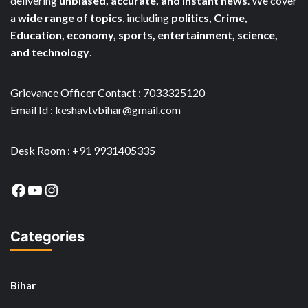
delivering
unbiased, accurate, and instant news
. We cover
a
wide range of topics
, including
politics, Crime,
Education, economy, sports, entertainment, science,
and technology
.
Grievance Officer Contact : 7033325120
Email Id : keshavtvbihar@gmail.com
Desk Room : +91 9931405335
Facebook
YouTube
Instagram
Categories
Bihar