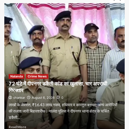
Nalanda
Crime News
72 घंटे में दीपनगर डकैती कांड का खुलासा, चार अपराधी
गिरफ्तार
shankar
August 6, 2026
0
लाखों के जेवरात, ₹16.43 लाख नकद, हथियार व कारतूस बरामद; अन्य आरोपियों
की तलाश जारी बिहारशरीफ। नालंदा पुलिस ने दीपनगर थाना क्षेत्र के चर्चित
डकैती...
Read More