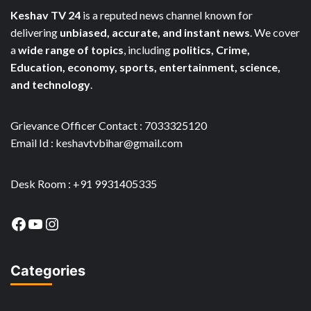
Keshav TV 24
is a reputed news channel known for
delivering
unbiased, accurate, and instant news
. We cover
a
wide range of topics
, including
politics, Crime,
Education, economy, sports, entertainment, science,
and technology
.
Grievance Officer Contact : 7033325120
Email Id : keshavtvbihar@gmail.com
Desk Room : +91 9931405335
Facebook
YouTube
Instagram
Categories