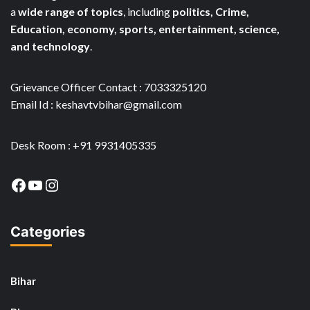
a
wide range of topics
, including
politics, Crime,
Education, economy, sports, entertainment, science,
and technology
.
Grievance Officer Contact : 7033325120
Email Id : keshavtvbihar@gmail.com
Desk Room : +91 9931405335
Facebook
YouTube
Instagram
Categories
Bihar