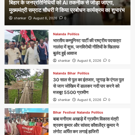
बिहार के जनप्रतिनिधियों को AI तकनीक से जोड़ा जाएगा,
मुख्यमंत्री सम्राट चौधरी ने किया प्रबोधन कार्यक्रम का शुभारंभ
shankar
August 6, 2026
0
Nalanda
Politics
भारतीय कम्युनिस्ट पार्टी की राष्ट्रीय पदयात्रा
नालंदा में शुरू, जनविरोधी नीतियों के खिलाफ
बुलंद हुई आवाज
shankar
August 6, 2026
0
Nalanda
Bihar
Politics
30 साल से पुल का इंतजार, जुगाड़ के एंगल पुल
से जान जोखिम में डालकर नदी पार करने को
मजबूर 5500 ग्रामीण
shankar
August 6, 2026
0
Bihar
Festival
Nalanda
Politics
बाबा मनीराम अखाड़े में ग्रामीण विकास मंत्री
श्रवण कुमार और सांसद कौशलेंद्र कुमार ने
लंगोट अर्पित कर लगाई हाजिरी