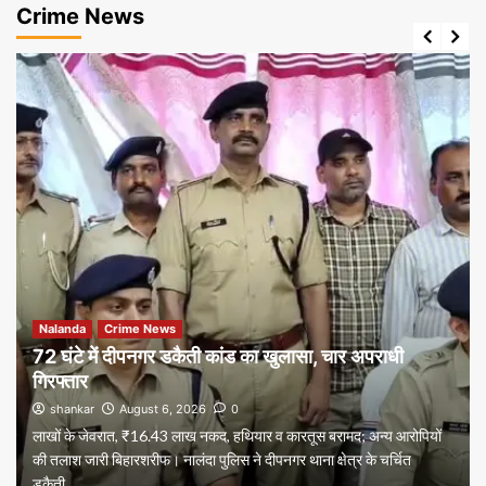
Crime News
Nalanda
Crime News
72 घंटे में दीपनगर डकैती कांड का खुलासा, चार अपराधी
गिरफ्तार
shankar
August 6, 2026
0
लाखों के जेवरात, ₹16.43 लाख नकद, हथियार व कारतूस बरामद; अन्य आरोपियों
की तलाश जारी बिहारशरीफ। नालंदा पुलिस ने दीपनगर थाना क्षेत्र के चर्चित
डकैती...