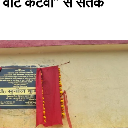
“वोट कटवा” से सतर्क