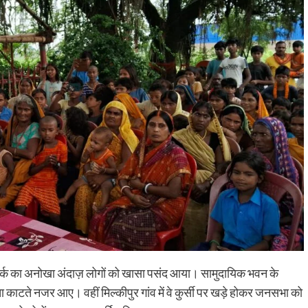
सेवानिवृत्ति पर सैकड़ों छात्र-छात्राओं ने रोली-चंदन का टीका लगाक
दी भावभीनी विदाई, छात्रों ने गीत गाकर किया सम्मान बिहारशरीफ
(नालंदा), 31 जुलाई। चिन्हित मध्य विद्यालय,...
Read More
ंपर्क का अनोखा अंदाज़ लोगों को खासा पसंद आया। सामुदायिक भवन के
 काटते नजर आए। वहीं मिल्कीपुर गांव में वे कुर्सी पर खड़े होकर जनसभा को