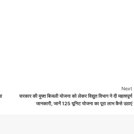
Crime News
Nalanda
पोआरी गांव में करंट की चपेट में आने से युवक की मौत
जर्जर बिजली तार पर ग्रामीणों ने जताई चिंता
shankar
July 22, 2026
0
Next
राकेश कुमार नालंदा जिले के हरनौत थाना क्षेत्र के पोआरी गांव में
या
सरकार की मुफ्त बिजली योजना को लेकर विद्युत विभाग ने दी महत्वपूर्ण
बुधवार को करंट लगने से एक युवक की मौत हो गई। मृतक की...
जानकारी, जानें 125 यूनिट योजना का पूरा लाभ कैसे उठाएं
Read More