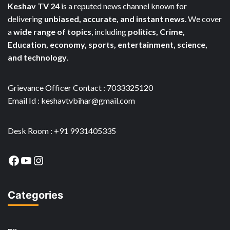
Keshav TV 24
is a reputed news channel known for
delivering
unbiased, accurate, and instant news
. We cover
a
wide range of topics
, including
politics, Crime,
Education, economy, sports, entertainment, science,
and technology
.
Grievance Officer Contact : 7033325120
Email Id : keshavtvbihar@gmail.com
Desk Room : +91 9931405335
Facebook
YouTube
Instagram
Categories