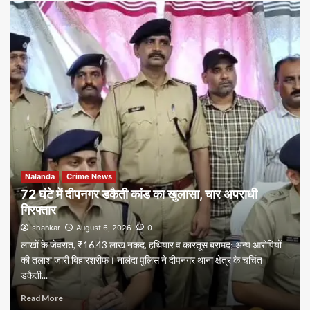
Nalanda
Crime News
72 घंटे में दीपनगर डकैती कांड का खुलासा, चार अपराधी
गिरफ्तार
shankar
August 6, 2026
0
लाखों के जेवरात, ₹16.43 लाख नकद, हथियार व कारतूस बरामद; अन्य आरोपियों
की तलाश जारी बिहारशरीफ। नालंदा पुलिस ने दीपनगर थाना क्षेत्र के चर्चित
डकैती...
Read More