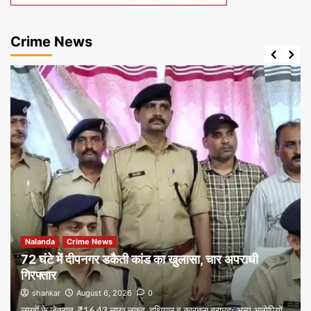
Crime News
Nalanda
Crime News
72 घंटे में दीपनगर डकैती कांड का खुलासा, चार अपराधी
गिरफ्तार
shankar
August 6, 2026
0
लाखों के जेवरात, ₹16.43 लाख नकद, हथियार व कारतूस बरामद; अन्य आरोपियों