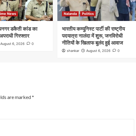
rime News
Nalanda
Politics
दीपनगर डकैती कांड का
भारतीय कम्युनिस्ट पार्टी की राष्ट्रीय
अपराधी गिरफ्तार
पदयात्रा नालंदा में शुरू, जनविरोधी
नीतियों के खिलाफ बुलंद हुई आवाज
August 6, 2026
0
shankar
August 6, 2026
0
Nalanda
Crime News
रूपसपुर में बंद पड़े घर का ताला तोड़कर ₹2.50
लाख नकद समेत करीब ₹18 लाख के गहनों की
चोरी,डॉग स्क्वायड की मदद से जांच में जुटी हरनौत
पुलिस
shankar
August 1, 2026
0
elds are marked
*
हरनौत थाना क्षेत्र के रूपसपुर गांव के वार्ड संख्या-16 स्थित मुशहरी
टोला में शनिवार की सुबह उस समय हड़कंप मच गया, जब एक बंद
पड़े...
Read More