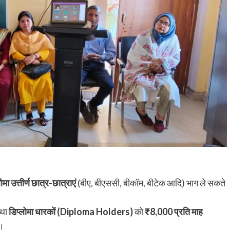
रौंदा, हाथ में गंभीर चोट; चालक हिरासत में, ट्रक जब्
shankar
August 6, 2026
0
भागन बीघा ओपी क्षेत्र में हादसे के बाद मची अफरा-तफरी, स्थानीय
लोगों ने घायल को अस्पताल पहुंचाया, पुलिस जांच में जुटी रहुई - भा
बीघा...
Read More
लोमा उत्तीर्ण छात्र-छात्राएं
(बीए, बीएससी, बीकॉम, बीटेक आदि) भाग ले सकते
था
डिप्लोमा धारकों (Diploma Holders)
को
₹8,000 प्रति माह
ै।