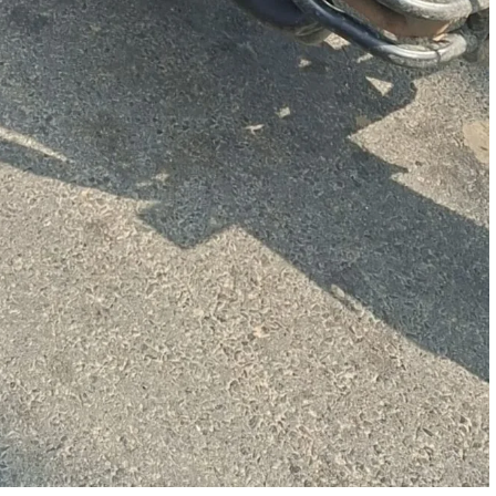
Nalanda
Crime News
रूपसपुर में बंद पड़े घर का ताला तोड़कर ₹2.50
लाख नकद समेत करीब ₹18 लाख के गहनों की
चोरी,डॉग स्क्वायड की मदद से जांच में जुटी हरनौत
पुलिस
shankar
August 1, 2026
0
हरनौत थाना क्षेत्र के रूपसपुर गांव के वार्ड संख्या-16 स्थित मुशहरी
टोला में शनिवार की सुबह उस समय हड़कंप मच गया, जब एक बंद
पड़े...
Read More