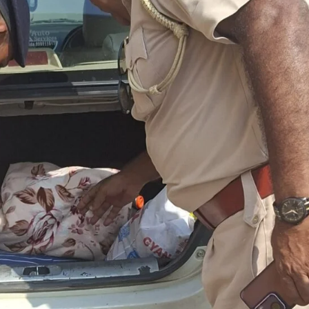
Nalanda
Tourism
हरनौत में 95 प्रतिशत धान की रोपनी पूरी, अच्छी
बारिश से लहलहाए खेत; इस बार रिकॉर्ड उत्पादन की
उम्मीद
shankar
August 6, 2026
0