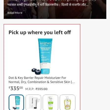
नवजात बच्ची एनआईसीयू में भर्ती बिहारशरीफ। दिल्ली से राजगीर लौट...
Read More