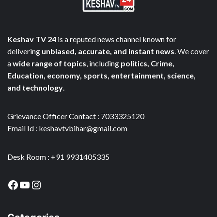
Keshav TV 24
is a reputed news channel known for
delivering
unbiased, accurate, and instant news
. We cover
a
wide range of topics
, including
politics, Crime,
Education, economy, sports, entertainment, science,
and technology
.
Grievance Officer Contact : 7033325120
Email Id : keshavtvbihar@gmail.com
Desk Room : +91 9931405335
Facebook
YouTube
Instagram