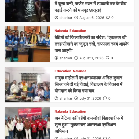
में घुसा पानी, जर्जर भवन में टपकती छत के बीच
पढ़ाई करने को मजबूर छात्राएं
shankar
August 6, 2026
0
Nalanda
Education
बेटियों को जिलाधिकारी का संदेश: “एकलव्य की
तरह सीखने का जुनून रखें, सफलता स्वयं आपके
पास आएगी”
shankar
August 1, 2026
0
Education
Nalanda
भावुक माहौल में प्रधानाध्यापक अनिल कुमार
सिन्हा को दी गई विदाई, विद्यालय के विकास में
योगदान को किया गया याद
shankar
July 31, 2026
0
Nalanda
Education
अब बेटियां नहीं रहेंगी कमजोर! बिहारशरीफ में
शुरू हुआ ‘मुक्कामार’ आत्मरक्षा प्रशिक्षण
अभियान
shankar
July 31, 2026
0