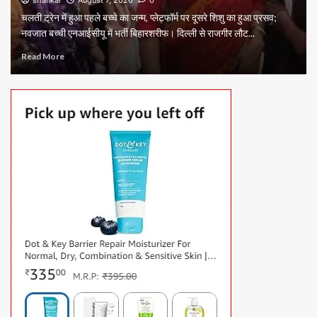
चलती ट्रेन में हुआ पहले बच्चे का जन्म, प्लेटफॉर्म पर दूसरे शिशु का हुआ प्रसव;
नवजात बच्ची एनआईसीयू में भर्ती बिहारशरीफ। दिल्ली से राजगीर लौट...
Read More