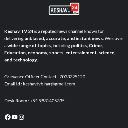
Keshav TV 24
is a reputed news channel known for
delivering
unbiased, accurate, and instant news
. We cover
a
wide range of topics
, including
politics, Crime,
Education, economy, sports, entertainment, science,
and technology
.
Grievance Officer Contact : 7033325120
Email Id : keshavtvbihar@gmail.com
Desk Room : +91 9931405335
Facebook
YouTube
Instagram