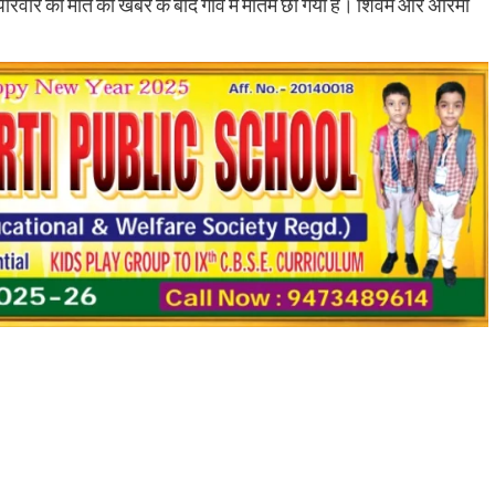
स परिवार की मौत की खबर के बाद गांव में मातम छा गया है। शिवम और अरिमा
Nalanda
Crime News
दो वर्ष पुराने धोखाधड़ी व जालसाजी मामले का मुख्य
आरोपी गिरफ्तार, वेना थाना पुलिस को मिली बड़ी
सफलता
shankar
August 1, 2026
0
नालंदा जिले की वेना थाना पुलिस ने वर्ष 2023 में दर्ज धोखाधड़ी,
जालसाजी, रंगदारी और धमकी से जुड़े एक मामले में बड़ी कार्रवाई करत
हुए...
Read More