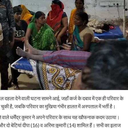
 दिल दहला देने वाली घटना सामने आई, जहाँ कर्ज के दबाव में एक ही परिवार के
Education
Nalanda
 चुकी है, जबकि परिवार का मुखिया गंभीर हालत में अस्पताल में भर्ती है।
झमाझम बारिश से हरनौत के कन्या मध्य विद्यालय में
घुसा पानी, जर्जर भवन में टपकती छत के बीच पढ़ाई
े वाले धर्मेंद्र कुमार ने अपने परिवार के साथ यह खौफनाक कदम उठाया।
करने को मजबूर छात्राएं
14), और दो बेटियां दीपा (16) व अरिमा कुमारी (14) शामिल हैं। सभी का इलाज
shankar
August 6, 2026
0