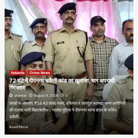
Nalanda
Crime News
72 घंटे में दीपनगर डकैती कांड का खुलासा, चार अपराधी
गिरफ्तार
shankar
August 6, 2026
0
लाखों के जेवरात, ₹16.43 लाख नकद, हथियार व कारतूस बरामद; अन्य आरोपियों
की तलाश जारी बिहारशरीफ। नालंदा पुलिस ने दीपनगर थाना क्षेत्र के चर्चित
डकैती...
Read More