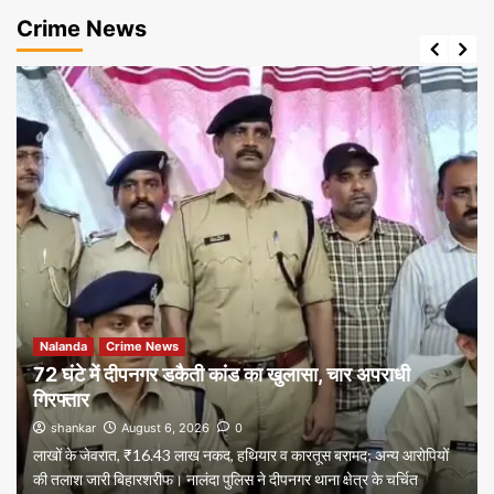
Crime News
Nalanda
Crime News
72 घंटे में दीपनगर डकैती कांड का खुलासा, चार अपराधी
गिरफ्तार
shankar
August 6, 2026
0
लाखों के जेवरात, ₹16.43 लाख नकद, हथियार व कारतूस बरामद; अन्य आरोपियों
की तलाश जारी बिहारशरीफ। नालंदा पुलिस ने दीपनगर थाना क्षेत्र के चर्चित