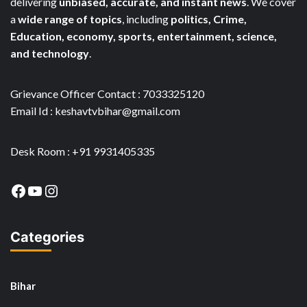
delivering
unbiased, accurate, and instant news
. We cover
a
wide range of topics
, including
politics, Crime,
Education, economy, sports, entertainment, science,
and technology
.
Grievance Officer Contact : 7033325120
Email Id : keshavtvbihar@gmail.com
Desk Room : +91 9931405335
Facebook
YouTube
Instagram
Categories
Bihar