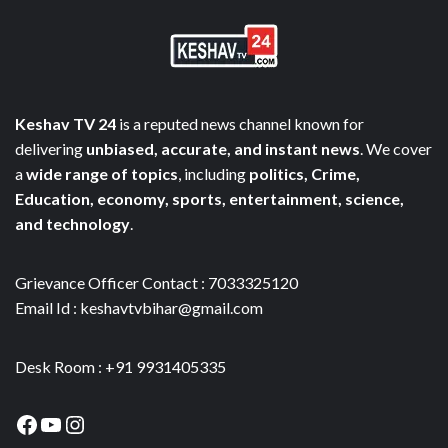
Keshav TV 24
is a reputed news channel known for
delivering
unbiased, accurate, and instant news
. We cover
a
wide range of topics
, including
politics, Crime,
Education, economy, sports, entertainment, science,
and technology
.
Grievance Officer Contact : 7033325120
Email Id : keshavtvbihar@gmail.com
Desk Room : +91 9931405335
Facebook
YouTube
Instagram