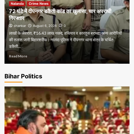
Nalanda
Crime News
72 घंटे में दीपनगर डकैती कांड का खुलासा, चार अपराधी
गिरफ्तार
shankar
August 6, 2026
0
लाखों के जेवरात, ₹16.43 लाख नकद, हथियार व कारतूस बरामद; अन्य आरोपियों
की तलाश जारी बिहारशरीफ। नालंदा पुलिस ने दीपनगर थाना क्षेत्र के चर्चित
डकैती...
Read More
Bihar Politics