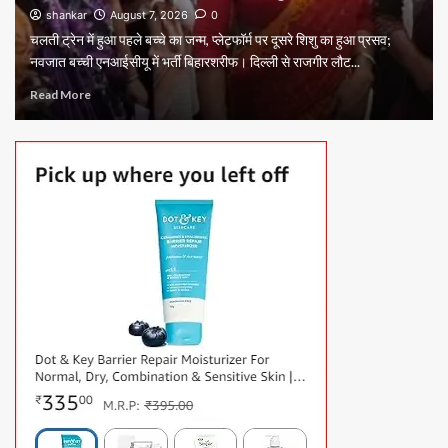
shankar
August 7, 2026
0
चलती ट्रेन में हुआ पहले बच्चे का जन्म, प्लेटफॉर्म पर दूसरे शिशु का हुआ प्रसव;
नवजात बच्ची एनआईसीयू में भर्ती बिहारशरीफ। दिल्ली से राजगीर लौट...
Read More