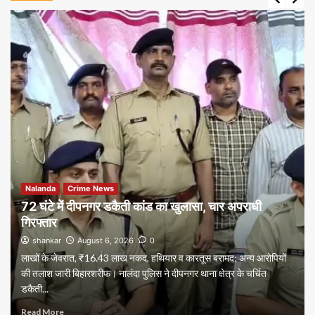
Nalanda
Crime News
72 घंटे में दीपनगर डकैती कांड का खुलासा, चार अपराधी
गिरफ्तार
shankar
August 6, 2026
0
लाखों के जेवरात, ₹16.43 लाख नकद, हथियार व कारतूस बरामद; अन्य आरोपियों
की तलाश जारी बिहारशरीफ। नालंदा पुलिस ने दीपनगर थाना क्षेत्र के चर्चित
डकैती...
Read More