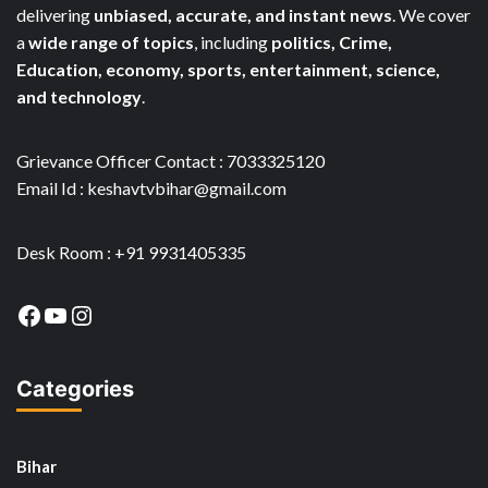
delivering
unbiased, accurate, and instant news
. We cover
a
wide range of topics
, including
politics, Crime,
Education, economy, sports, entertainment, science,
and technology
.
Grievance Officer Contact : 7033325120
Email Id : keshavtvbihar@gmail.com
Desk Room : +91 9931405335
Facebook
YouTube
Instagram
Categories
Bihar