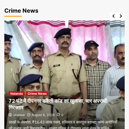
Crime News
Nalanda
Crime News
72 घंटे में दीपनगर डकैती कांड का खुलासा, चार अपराधी
गिरफ्तार
shankar
August 6, 2026
0
लाखों के जेवरात, ₹16.43 लाख नकद, हथियार व कारतूस बरामद; अन्य आरोपियों
की तलाश जारी बिहारशरीफ। नालंदा पुलिस ने दीपनगर थाना क्षेत्र के चर्चित