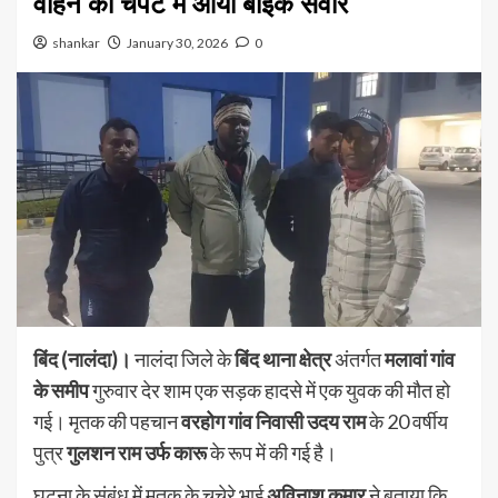
वाहन की चपेट में आया बाइक सवार
shankar
January 30, 2026
0
बिंद (नालंदा)।
नालंदा जिले के
बिंद थाना क्षेत्र
अंतर्गत
मलावां गांव
के समीप
गुरुवार देर शाम एक सड़क हादसे में एक युवक की मौत हो
गई। मृतक की पहचान
वरहोग गांव निवासी उदय राम
के 20 वर्षीय
पुत्र
गुलशन राम उर्फ कारू
के रूप में की गई है।
घटना के संबंध में मृतक के चचेरे भाई
अविनाश कुमार
ने बताया कि