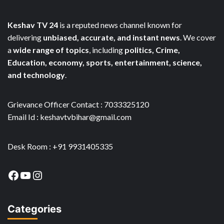
Keshav TV 24
is a reputed news channel known for
delivering
unbiased, accurate, and instant news
. We cover
a
wide range of topics
, including
politics, Crime,
Education, economy, sports, entertainment, science,
and technology
.
Grievance Officer Contact : 7033325120
Email Id : keshavtvbihar@gmail.com
Desk Room : +91 9931405335
Facebook
YouTube
Instagram
Categories