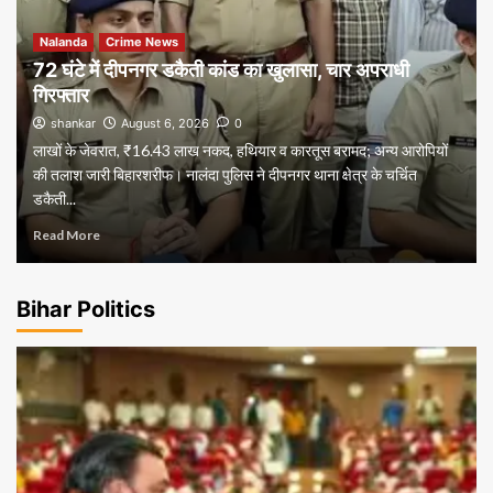
Nalanda
Crime News
72 घंटे में दीपनगर डकैती कांड का खुलासा, चार अपराधी
गिरफ्तार
shankar
August 6, 2026
0
लाखों के जेवरात, ₹16.43 लाख नकद, हथियार व कारतूस बरामद; अन्य आरोपियों
की तलाश जारी बिहारशरीफ। नालंदा पुलिस ने दीपनगर थाना क्षेत्र के चर्चित
डकैती...
Read More
Bihar Politics