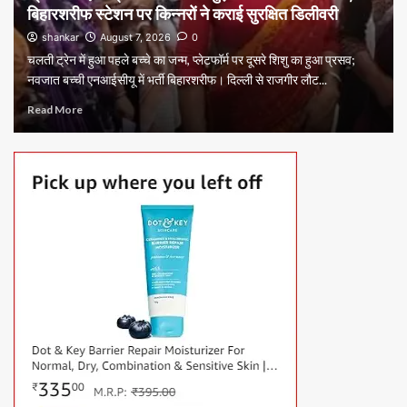
बिहारशरीफ स्टेशन पर किन्नरों ने कराई सुरक्षित डिलीवरी
shankar
August 7, 2026
0
चलती ट्रेन में हुआ पहले बच्चे का जन्म, प्लेटफॉर्म पर दूसरे शिशु का हुआ प्रसव;
नवजात बच्ची एनआईसीयू में भर्ती बिहारशरीफ। दिल्ली से राजगीर लौट...
Read More