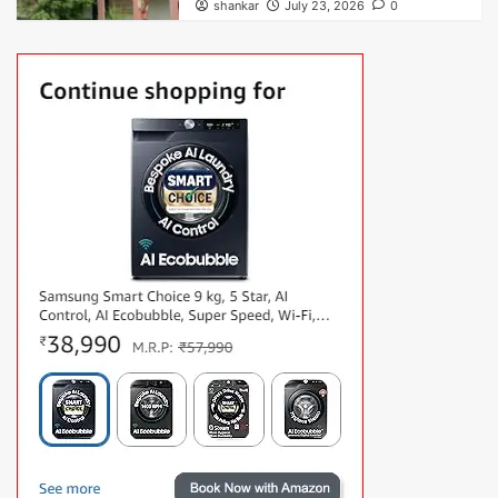
shankar
July 23, 2026
0