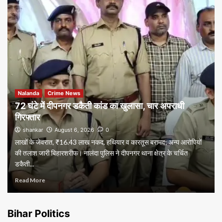
Nalanda
Crime News
72 घंटे में दीपनगर डकैती कांड का खुलासा, चार अपराधी
गिरफ्तार
shankar
August 6, 2026
0
लाखों के जेवरात, ₹16.43 लाख नकद, हथियार व कारतूस बरामद; अन्य आरोपियों
की तलाश जारी बिहारशरीफ। नालंदा पुलिस ने दीपनगर थाना क्षेत्र के चर्चित
डकैती...
Read More
Bihar Politics