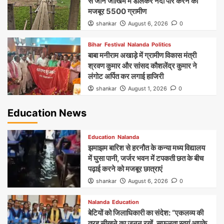
से जान जोखिम में डालकर नदी पार करने को
मजबूर 5500 ग्रामीण
shankar
August 6, 2026
0
Bihar
Festival
Nalanda
Politics
बाबा मनीराम अखाड़े में ग्रामीण विकास मंत्री
श्रवण कुमार और सांसद कौशलेंद्र कुमार ने
लंगोट अर्पित कर लगाई हाजिरी
shankar
August 1, 2026
0
Education News
Education
Nalanda
झमाझम बारिश से हरनौत के कन्या मध्य विद्यालय
में घुसा पानी, जर्जर भवन में टपकती छत के बीच
पढ़ाई करने को मजबूर छात्राएं
shankar
August 6, 2026
0
Nalanda
Education
बेटियों को जिलाधिकारी का संदेश: “एकलव्य की
तरह सीखने का जुनून रखें, सफलता स्वयं आपके