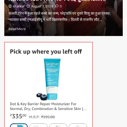
shankar
August 7, 2026
0
चलती ट्रेन में हुआ पहले बच्चे का जन्म, प्लेटफॉर्म पर दूसरे शिशु का हुआ प्रसव;
नवजात बच्ची एनआईसीयू में भर्ती बिहारशरीफ। दिल्ली से राजगीर लौट...
Read More