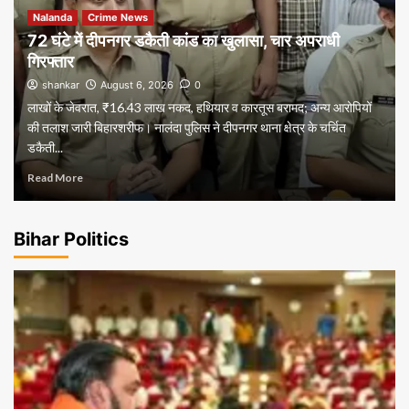
Nalanda
Crime News
72 घंटे में दीपनगर डकैती कांड का खुलासा, चार अपराधी
गिरफ्तार
shankar
August 6, 2026
0
लाखों के जेवरात, ₹16.43 लाख नकद, हथियार व कारतूस बरामद; अन्य आरोपियों
की तलाश जारी बिहारशरीफ। नालंदा पुलिस ने दीपनगर थाना क्षेत्र के चर्चित
डकैती...
Read More
Bihar Politics