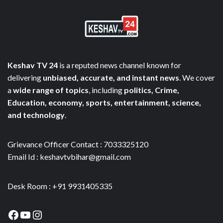
Keshav TV 24
is a reputed news channel known for
delivering
unbiased, accurate, and instant news
. We cover
a
wide range of topics
, including
politics, Crime,
Education, economy, sports, entertainment, science,
and technology
.
Grievance Officer Contact : 7033325120
Email Id : keshavtvbihar@gmail.com
Desk Room : +91 9931405335
Facebook
YouTube
Instagram