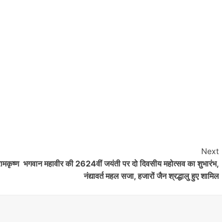
Nalanda
Crime News
रूपसपुर में बंद पड़े घर का ताला तोड़कर ₹2.50
लाख नकद समेत करीब ₹18 लाख के गहनों की
चोरी,डॉग स्क्वायड की मदद से जांच में जुटी हरनौत
पुलिस
shankar
August 1, 2026
0
हरनौत थाना क्षेत्र के रूपसपुर गांव के वार्ड संख्या-16 स्थित मुशहरी
Next
टोला में शनिवार की सुबह उस समय हड़कंप मच गया, जब एक बंद
रामकृष्ण
भगवान महावीर की 2624वीं जयंती पर दो दिवसीय महोत्सव का शुभारंभ,
पड़े...
नंद्यावर्त महल सजा, हजारों जैन श्रद्धालु हुए शामिल
Read More