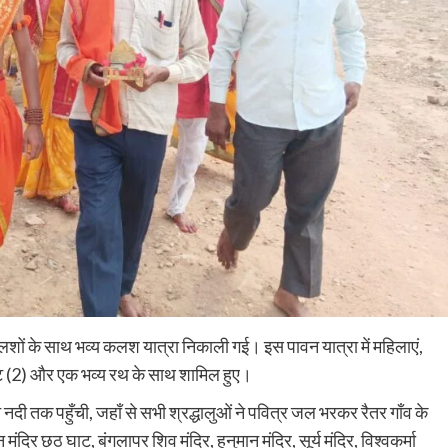
1 कलशों के साथ भव्य कलश यात्रा निकाली गई। इस पावन यात्रा में महिलाएं,
Nalanda
Tourism
, ऊँट (2) और एक भव्य रथ के साथ शामिल हुए।
हरनौत में 95 प्रतिशत धान की रोपनी पूरी, अच्छी
बारिश से लहलहाए खेत; इस बार रिकॉर्ड उत्पादन की
े नदी तक पहुँची, जहाँ से सभी श्रद्धालुओं ने पवित्र जल भरकर रैतर गाँव के
उम्मीद
न मंदिर छठ घाट, बंगलापर शिव मंदिर, हनुमान मंदिर, सूर्य मंदिर, विश्वकर्मा
shankar
August 6, 2026
0