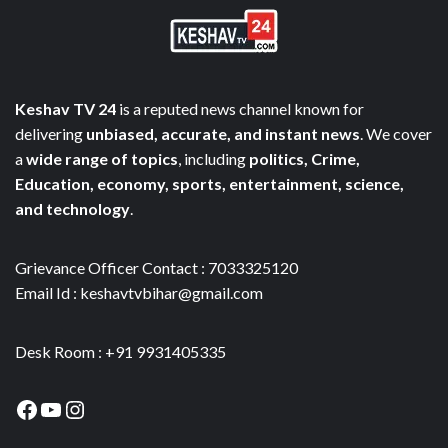
Keshav TV 24
is a reputed news channel known for
delivering
unbiased, accurate, and instant news
. We cover
a
wide range of topics
, including
politics, Crime,
Education, economy, sports, entertainment, science,
and technology
.
Grievance Officer Contact : 7033325120
Email Id : keshavtvbihar@gmail.com
Desk Room : +91 9931405335
Facebook
YouTube
Instagram