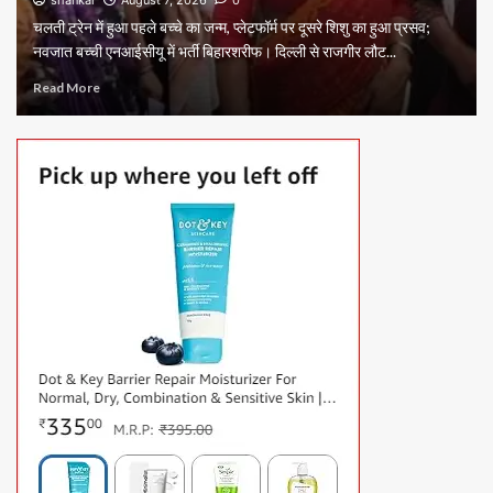
shankar
August 7, 2026
0
चलती ट्रेन में हुआ पहले बच्चे का जन्म, प्लेटफॉर्म पर दूसरे शिशु का हुआ प्रसव;
नवजात बच्ची एनआईसीयू में भर्ती बिहारशरीफ। दिल्ली से राजगीर लौट...
Read More