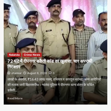
Nalanda
Crime News
72 घंटे में दीपनगर डकैती कांड का खुलासा, चार अपराधी
गिरफ्तार
shankar
August 6, 2026
0
लाखों के जेवरात, ₹16.43 लाख नकद, हथियार व कारतूस बरामद; अन्य आरोपियों
की तलाश जारी बिहारशरीफ। नालंदा पुलिस ने दीपनगर थाना क्षेत्र के चर्चित
डकैती...
Read More