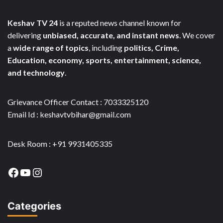
Keshav TV 24
is a reputed news channel known for
delivering
unbiased, accurate, and instant news
. We cover
a
wide range of topics
, including
politics, Crime,
Education, economy, sports, entertainment, science,
and technology
.
Grievance Officer Contact : 7033325120
Email Id : keshavtvbihar@gmail.com
Desk Room : +91 9931405335
Facebook
YouTube
Instagram
Categories