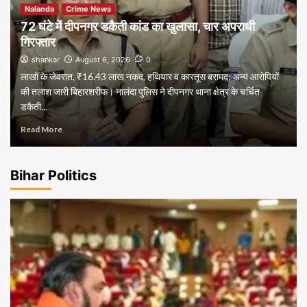
Nalanda
Crime News
72 घंटे में दीपनगर डकैती कांड का खुलासा, चार अपराधी
गिरफ्तार
shankar
August 6, 2026
0
लाखों के जेवरात, ₹16.43 लाख नकद, हथियार व कारतूस बरामद; अन्य आरोपियों
की तलाश जारी बिहारशरीफ। नालंदा पुलिस ने दीपनगर थाना क्षेत्र के चर्चित
डकैती...
Read More
Bihar Politics