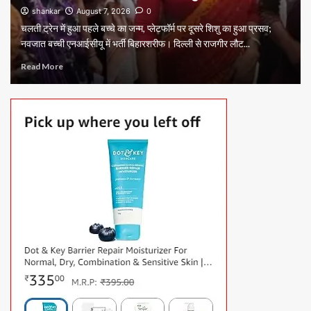
shankar
August 7, 2026
0
चलती ट्रेन में हुआ पहले बच्चे का जन्म, प्लेटफॉर्म पर दूसरे शिशु का हुआ प्रसव;
नवजात बच्ची एनआईसीयू में भर्ती बिहारशरीफ। दिल्ली से राजगीर लौट...
Read More