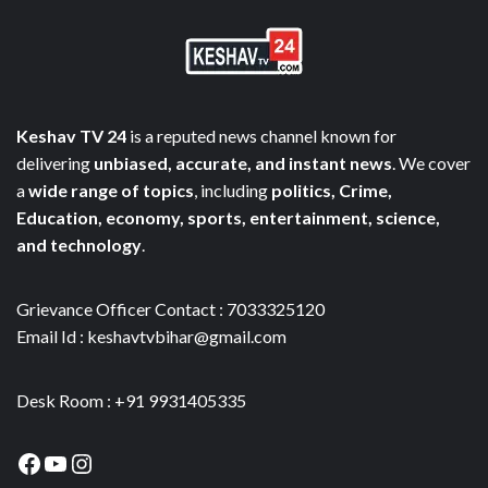
Keshav TV 24
is a reputed news channel known for
delivering
unbiased, accurate, and instant news
. We cover
a
wide range of topics
, including
politics, Crime,
Education, economy, sports, entertainment, science,
and technology
.
Grievance Officer Contact : 7033325120
Email Id : keshavtvbihar@gmail.com
Desk Room : +91 9931405335
Facebook
YouTube
Instagram