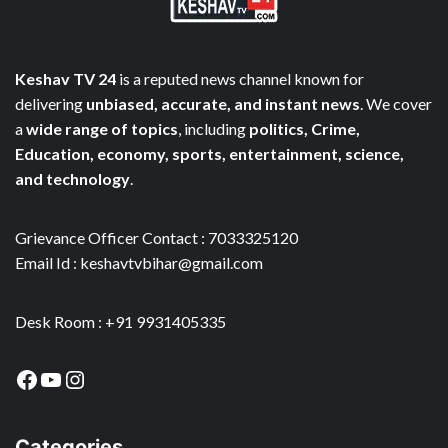
Keshav TV 24
is a reputed news channel known for
delivering
unbiased, accurate, and instant news
. We cover
a
wide range of topics
, including
politics, Crime,
Education, economy, sports, entertainment, science,
and technology
.
Grievance Officer Contact : 7033325120
Email Id : keshavtvbihar@gmail.com
Desk Room : +91 9931405335
Facebook
YouTube
Instagram
Categories