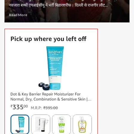
नवजात बच्ची एनआईसीयू में भर्ती बिहारशरीफ। दिल्ली से राजगीर लौट...
Read More