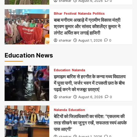
shankar
August 6, 2026
0
Bihar
Festival
Nalanda
Politics
बाबा मनीराम अखाड़े में ग्रामीण विकास मंत्री
श्रवण कुमार और सांसद कौशलेंद्र कुमार ने
लंगोट अर्पित कर लगाई हाजिरी
shankar
August 1, 2026
0
Education News
Education
Nalanda
झमाझम बारिश से हरनौत के कन्या मध्य विद्यालय
में घुसा पानी, जर्जर भवन में टपकती छत के बीच
पढ़ाई करने को मजबूर छात्राएं
shankar
August 6, 2026
0
Nalanda
Education
बेटियों को जिलाधिकारी का संदेश: “एकलव्य की
तरह सीखने का जुनून रखें, सफलता स्वयं आपके
पास आएगी”
shankar
August 1, 2026
0