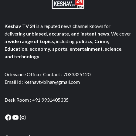
Keshav TV 24
is a reputed news channel known for
delivering
unbiased, accurate, and instant news
. We cover
a
wide range of topics
, including
politics, Crime,
Education, economy, sports, entertainment, science,
and technology
.
Grievance Officer Contact : 7033325120
Email Id : keshavtvbihar@gmail.com
Desk Room : +91 9931405335
Facebook
YouTube
Instagram