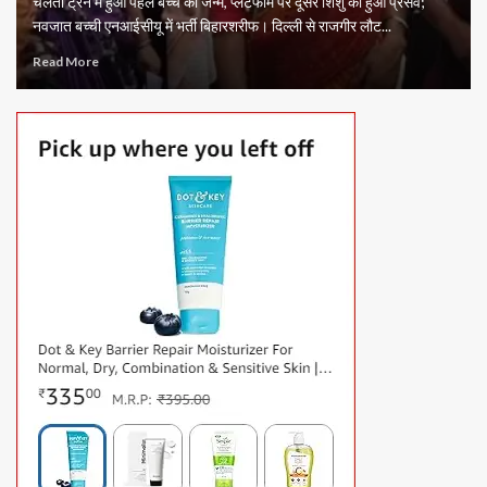
चलती ट्रेन में हुआ पहले बच्चे का जन्म, प्लेटफॉर्म पर दूसरे शिशु का हुआ प्रसव;
नवजात बच्ची एनआईसीयू में भर्ती बिहारशरीफ। दिल्ली से राजगीर लौट...
Read More