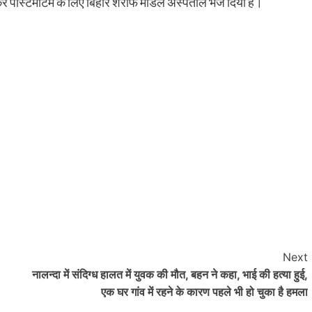
ेकर पोस्टमार्टम के लिए बिहार शरीफ मॉडल अस्पताल भेज दिया है।
रौंदा, हाथ में गंभीर चोट; चालक हिरासत में, ट्रक जब्
shankar
August 6, 2026
0
भागन बीघा ओपी क्षेत्र में हादसे के बाद मची अफरा-तफरी, स्थानीय
लोगों ने घायल को अस्पताल पहुंचाया, पुलिस जांच में जुटी रहुई - भा
बीघा...
Read More
Next
नालन्दा में संदिग्ध हालत में युवक की मौत, बहन ने कहा, भाई की हत्या हुई,
एक घर गांव में रहने के कारण पहले भी हो चुका है हमला