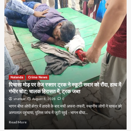
Nalanda
Crime News
पिचासा मोड़ पर तेज रफ्तार ट्रक ने स्कूटी सवार को रौंदा, हाथ में
गंभीर चोट; चालक हिरासत में, ट्रक जब्त
shankar
August 6, 2026
0
भागन बीघा ओपी क्षेत्र में हादसे के बाद मची अफरा-तफरी, स्थानीय लोगों ने घायल को
अस्पताल पहुंचाया, पुलिस जांच में जुटी रहुई - भागन बीघा...
Read More